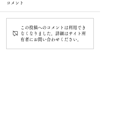
コメント
この投稿へのコメントは利用でき
令和8年4月20日甲子大祭
令和8年4月5日
なくなりました。詳細はサイト所
有者にお問い合わせください。
最新情報
ホーム
ご挨拶
− 妙円寺について
− 日蓮宗について
− 大黒天について
​お知らせ
− お知らせ一覧