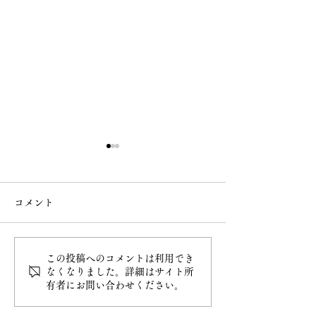
コメント
この投稿へのコメントは利用でき
白雲稲荷神社の御朱印授
6月 直書き御朱
なくなりました。詳細はサイト所
有者にお問い合わせください。
与開始
類