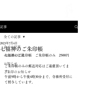
MENU
記事
全ての記事
2023年7月4日
全ての記事
七福神のご朱印帳
のほほん日記
七福神のご朱印帳　ご朱印帳のみ　2500円
お知らせ
ご朱印帳のみの郵送対応はご遠慮頂いてま
す。
ご朱印のお知らせ
午前9時から午後4時30分まで、寺務所受付に
て授与しています。