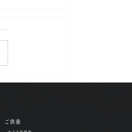
さ
8年4月5日は花まつり
ご供養