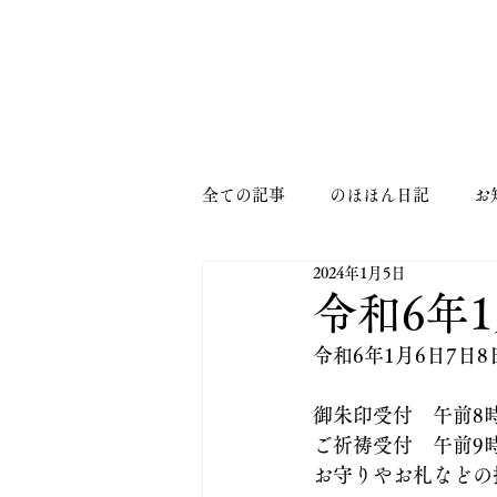
MENU
全ての記事
のほほん日記
お
2024年1月5日
令和6年1
令和6年1月6日7日
御朱印受付　午前8時
ご祈祷受付　午前9
お守りやお札などの