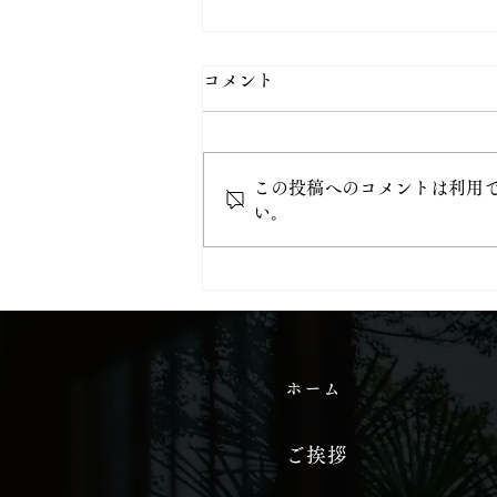
コメント
この投稿へのコメントは利用
い。
当山から始める「都七福神め
ぐり」
ホーム
ご挨拶