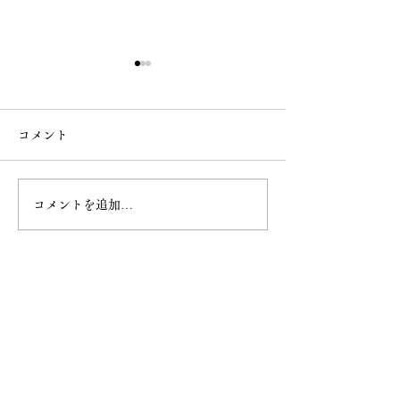
コメント
コメントを追加…
令和8年4月20日甲子大祭
令和8年4月5日
最新情報
ホーム
ご挨拶
− 妙円寺について