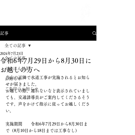
MENU
記事
全ての記事
2024年7月23日
全ての記事
令和6年7月29日から8月30日に
お越しの方へ
のほほん日記
当山の近隣で水道工事が実施されるとお知ら
お知らせ
せが届きました。
ご朱印のお知らせ
お越しの際、通れないなど表示されていまし
ても、交通誘導員がご案内してくださるそう
です。声をかけて指示に従ってお越しくださ
い。
実施期間　　令和6年7月29日から8月30日ま
で（8月10日から18日までは工事なし）