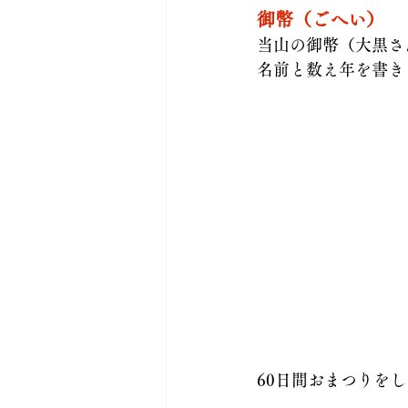
御幣（ごへい）
当山の御幣（大黒さ
名前と数え年を書き
60日間おまつりを