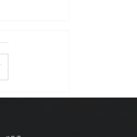
さ
稲荷神社の御朱印授与開