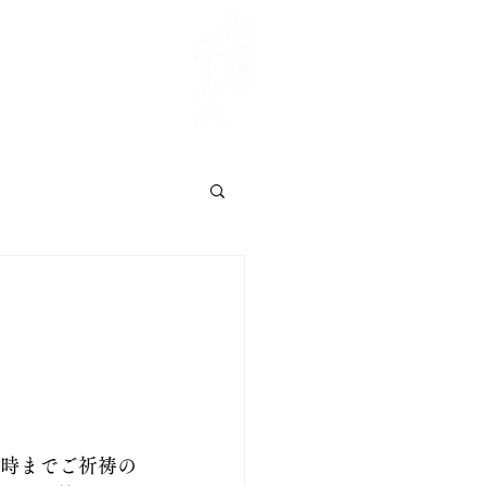
交通案内
ご供養
​甲子大祭
ご祈祷
お知らせ
4時までご祈祷の