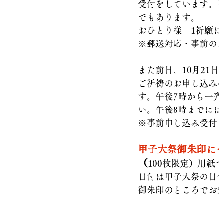
受付をしています。
でもあります。
おひとり様　1祈願につ
※郵送対応・事前の
また前日、10月21
ご祈祷のお申し込み
す。午後7時から一
い。午後8時までに
※事前申し込み受付
甲子大祭御朱印に
（
100枚限定）用紙
日付は甲子大祭の日
御朱印のところでお