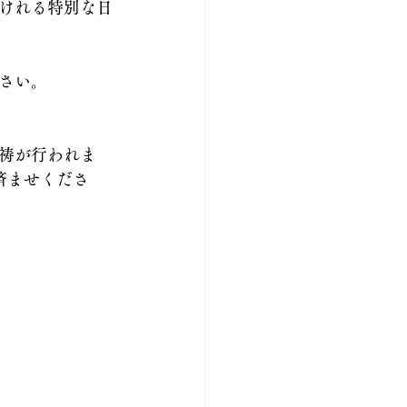
けれる特別な日
さい。
祷が行われま
済ませくださ