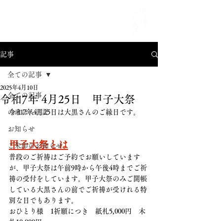
MENU
記事
全ての記事
2025年4月10日
全ての記事
令和7年 4月25日 甲子大祭
のほほん日記
令和7年4月25日は大黒さんのご縁日です。
お知らせ
甲子大祭とは
ご朱印のお知らせ
普段のご祈祷はご予約でお願いしています
が、甲子大祭は午前9時から午後4時までご祈
祷の受付をしています。甲子大祭のみご開帳
している大黒さんの前でご祈祷が受けれる特
別な日でもあります。
おひとり様　1祈願につき　紙札5,000円　木