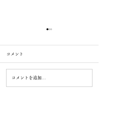
コメント
コメントを追加…
令和8年4月20日甲子大祭
令和8年4月5日
最新情報
ホーム
ご挨拶
− 妙円寺について