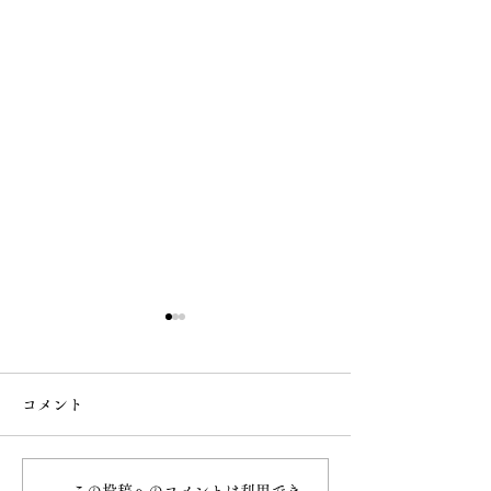
コメント
8月 直書き御朱印
8月18日（火）