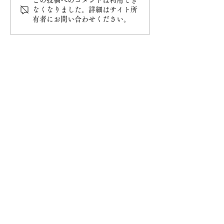
この投稿へのコメントは利用でき
なくなりました。詳細はサイト所
有者にお問い合わせください。
最新情報
ホーム
ご挨拶
− 妙円寺について
− 日蓮宗について
− 大黒天について
​お知らせ
− お知らせ一覧
​ご祈祷
− ご祈祷について
− ご祈祷の流れ