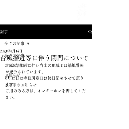
MENU
記事
全ての記事
2023年8月14日
全ての記事
台風接近等に伴う閉門について
のほほん日記
台風7号接近に伴い当山の地域では暴風警報
が発令されています。
お知らせ
8月15日は寺務所窓口は終日閉めさせて頂き
ます。
ご朱印のお知らせ
ご用のある方は、インターホンを押してくだ
さい。