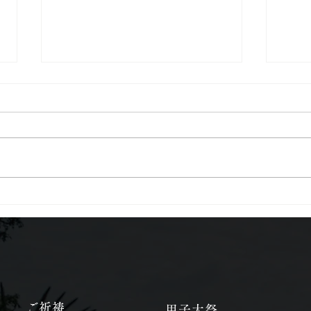
なで大黒
桜の
​ご祈祷
甲子大祭