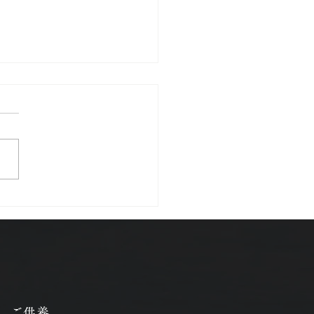
様子
ご供養