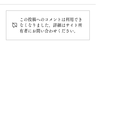
この投稿へのコメントは利用でき
なくなりました。詳細はサイト所
有者にお問い合わせください。
最新情報
ホーム
ご挨拶
− 妙円寺について
− 日蓮宗について
− 大黒天について
​お知らせ
− お知らせ一覧
​ご祈祷
− ご祈祷について