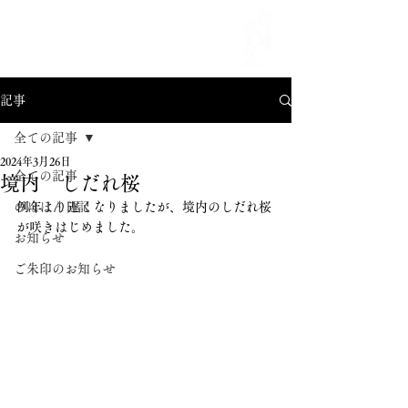
MENU
記事
全ての記事
2024年3月26日
全ての記事
境内 しだれ桜
のほほん日記
例年より遅くなりましたが、境内のしだれ桜
が咲きはじめました。
お知らせ
ご朱印のお知らせ