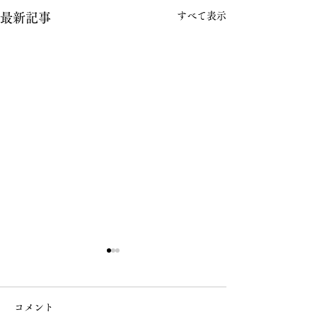
すべて表示
最新記事
コメント
なで大黒
桜の様子