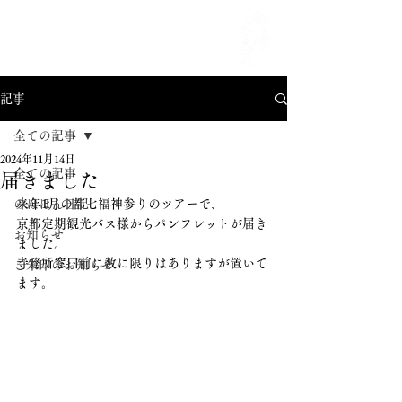
MENU
記事
全ての記事
2024年11月14日
全ての記事
届きました
のほほん日記
来年1月の都七福神参りのツアーで、
京都定期観光バス様からパンフレットが届き
お知らせ
ました。
寺務所窓口前に数に限りはありますが置いて
ご朱印のお知らせ
ます。