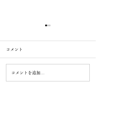
コメント
なで大黒
桜の様子
コメントを追加…
最新情報
ホーム
ご挨拶
− 妙円寺について