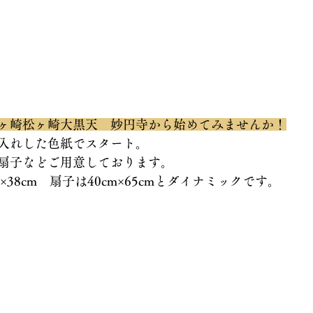
ヶ崎松ヶ崎大黒天　妙円寺から始めてみませんか！
入れした色紙でスタート。
扇子などご用意しております。
m×38cm　扇子は40cm×65cmとダイナミックです。