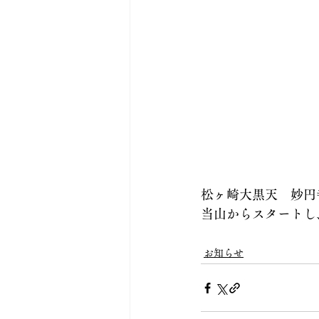
松ヶ崎大黒天　妙円
当山からスタートし
毎月7日は都七福神
お知らせ