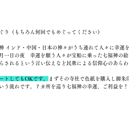
ぐり（もちろん何回でもめぐってください）
神 インド・中国・日本の神々がうち連れて人々に幸運
月一日の夜　幸運を願う人々が宝船に乗った七福神の絵
らされるという言い伝えなど民衆による信仰心のあらわ
ートしてもOKです。
まずその寺社で色紙を購入し御朱
いう流れです。７カ所を巡り七福神の幸運、ご利益を！