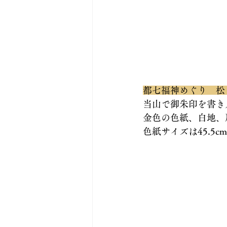
都七福神めぐり　松
当山で御朱印を書き
金色の色紙、白地、
色紙サイズは45.5c