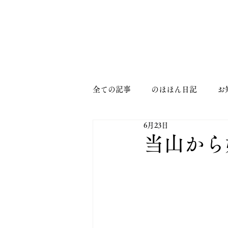
MENU
全ての記事
のほほん日記
お
6月23日
当山から