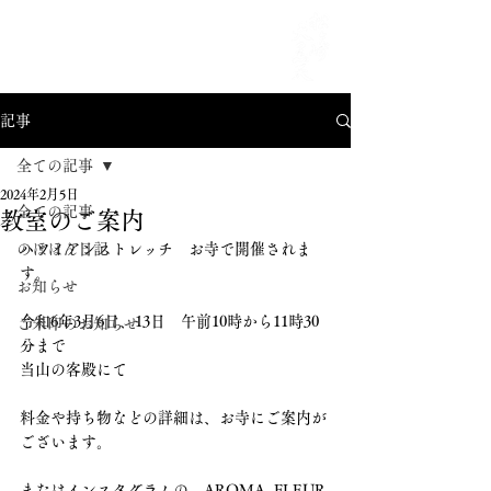
MENU
記事
全ての記事
2024年2月5日
全ての記事
教室のご案内
のほほん日記
ハワイアンストレッチ　お寺で開催されま
す。
お知らせ
令和6年3月6日、13日　午前10時から11時30
ご朱印のお知らせ
分まで
当山の客殿にて
料金や持ち物などの詳細は、お寺にご案内が
ございます。
またはインスタグラムの　AROMA .FLEUR 