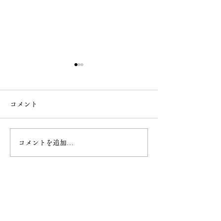
コメント
コメントを追加…
白雲稲荷神社の御朱印授
6月 直書き御朱
与開始
類
最新情報
ホーム