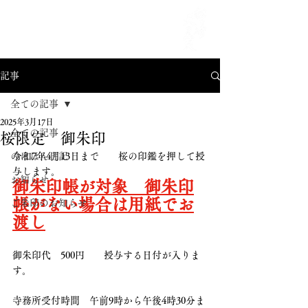
MENU
記事
全ての記事
2025年3月17日
全ての記事
桜限定 御朱印
のほほん日記
令和7年4月13日まで　　桜の印鑑を押して授
与します。
お知らせ
御朱印帳が対象　御朱印
帳がない場合は用紙でお
ご朱印のお知らせ
渡し
御朱印代　500円　　授与する日付が入りま
す。
寺務所受付時間　午前9時から午後4時30分ま