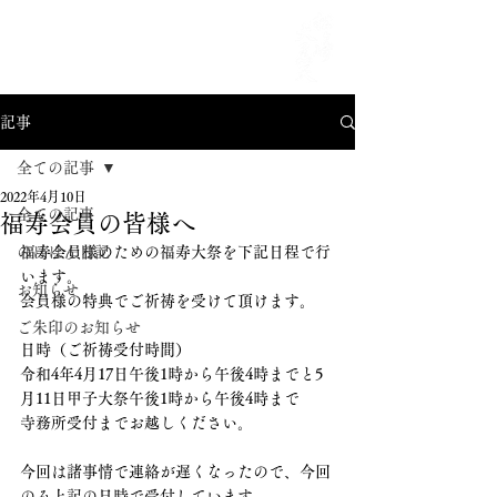
MENU
記事
全ての記事
2022年4月10日
全ての記事
福寿会員の皆様へ
のほほん日記
福寿会員様のための福寿大祭を下記日程で行
います。
お知らせ
会員様の特典でご祈祷を受けて頂けます。
ご朱印のお知らせ
日時（ご祈祷受付時間）
令和4年4月17日午後1時から午後4時までと5
月11日甲子大祭午後1時から午後4時まで
寺務所受付までお越しください。
今回は諸事情で連絡が遅くなったので、今回
のみ上記の日時で受付しています。