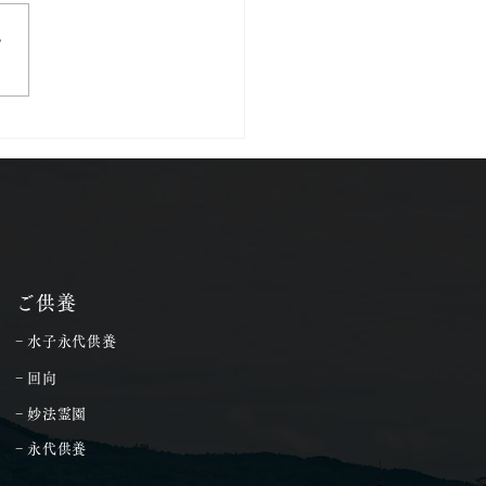
さ
8年4月5日は花まつり
ご供養
− 水子永代供養
− 回向
− 妙法霊園
− 永代供養