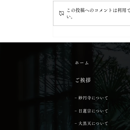
この投稿へのコメントは利用
い。
当山から始める「都七福神め
ぐり」
ホーム
ご挨拶
− 妙円寺について
− 日蓮宗について
− 大黒天について