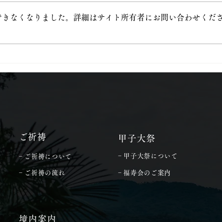
できなくなりました。詳細はサイト所有者にお問い合わせくだ
令和8年4月20日甲子大祭
令和
​ご祈祷
甲子大祭
− 甲子大祭について
− ご祈祷について
− ご祈祷の流れ
− 福寿会のご案内
境内案内