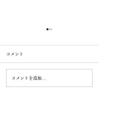
コメント
なで大黒
桜の様子
コメントを追加…
最新情報
ホーム
ご挨拶