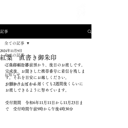
MENU
記事
全ての記事
2024年11月9日
全ての記事
紅葉 直書き御朱印
のほほん日記
ご朱印帳を事前預かり、後日のお渡しです。
完成後、お聞きした携帯番号に着信を残しま
お知らせ
す。それを目安にお越しください。
お預かりしてから遅くても2週間後くらいに
ご朱印のお知らせ
お渡しできるように努めています。
受付期間　令和6年11月11日から11月23日ま
で　受付時間午前9時から午後4時30分