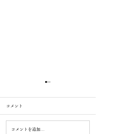
コメント
コメントを追加…
白雲稲荷神社の御朱印授
6月 直書き御朱