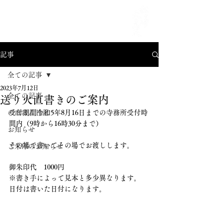
MENU
記事
全ての記事
2023年7月12日
全ての記事
送り火直書きのご案内
のほほん日記
受付期間令和5年8月16日までの寺務所受付時
間内（9時から16時30分まで）
お知らせ
その場で書いてその場でお渡しします。
ご朱印のお知らせ
御朱印代　1000円
※書き手によって見本と多少異なります。
日付は書いた日付になります。