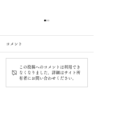
コメント
この投稿へのコメントは利用でき
白雲稲荷神社の御朱印授
6月 直書き御朱
なくなりました。詳細はサイト所
有者にお問い合わせください。
与開始
類
最新情報
ホーム