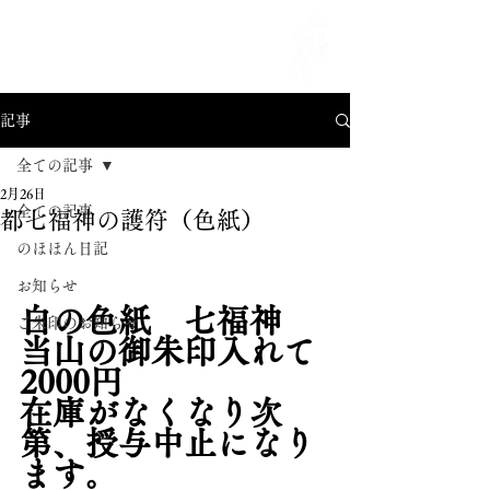
MENU
記事
全ての記事
2月26日
全ての記事
都七福神の護符（色紙）
のほほん日記
お知らせ
白の色紙　七福神　
ご朱印のお知らせ
当山の御朱印入れて
2000円
在庫がなくなり次
第、授与中止になり
ます。