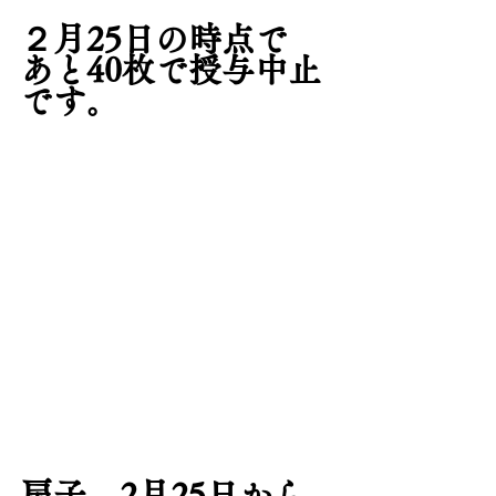
２月25日の時点で　
あと40枚で授与中止
です。
扇子　2月25日から