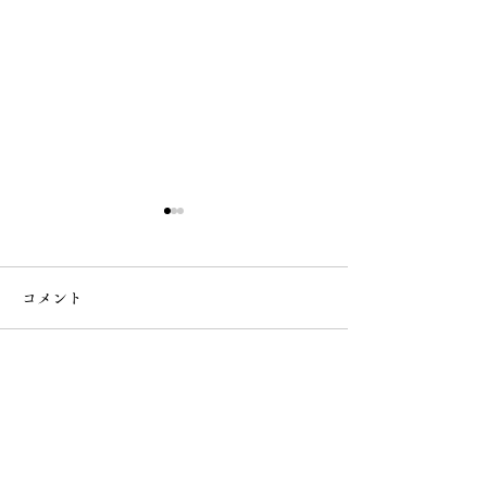
コメント
この投稿へのコメントは利用でき
白雲稲荷神社の御朱印授
6月 直書き御朱
なくなりました。詳細はサイト所
有者にお問い合わせください。
与開始
類