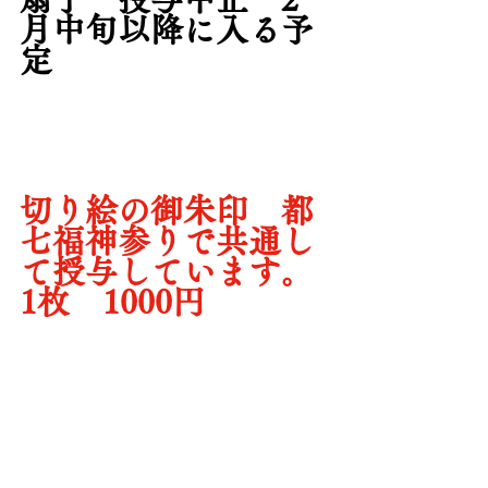
月中旬以降に入る予
定
切り絵の御朱印　都
七福神参りで共通し
て授与しています。
1枚　1000円