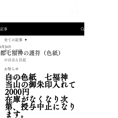
MENU
記事
全ての記事
1月31日
全ての記事
都七福神の護符（色紙）
のほほん日記
お知らせ
白の色紙　七福神　
ご朱印のお知らせ
当山の御朱印入れて
2000円
在庫がなくなり次
第、授与中止になり
ます。