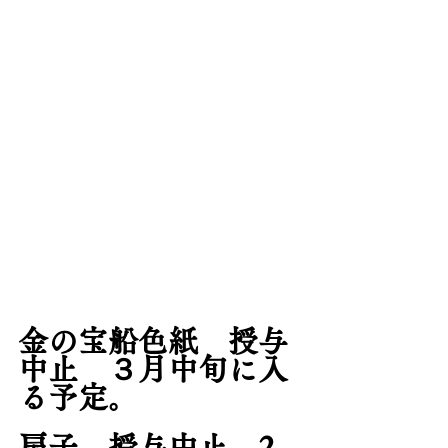
金の宝船色紙　授与
中止　３月中旬に入
る予定。
扇子　授与中止　2