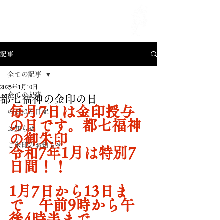
MENU
記事
全ての記事
2025年1月10日
全ての記事
都七福神の金印の日
毎月7日は金印授与
のほほん日記
の日です。都七福神
お知らせ
の御朱印
ご朱印のお知らせ
令和7年1月は特別7
日間！！
1月7日から13日ま
で　午前9時から午
後4時半まで