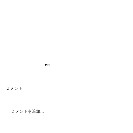
コメント
8月 直書き御朱印
8月18日（火）
コメントを追加…