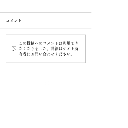
コメント
この投稿へのコメントは利用でき
白雲稲荷神社の御朱印授
6月 直書き御朱
なくなりました。詳細はサイト所
有者にお問い合わせください。
与開始
類
最新情報
ホーム
ご挨拶
− 妙円寺について
− 日蓮宗について
− 大黒天について