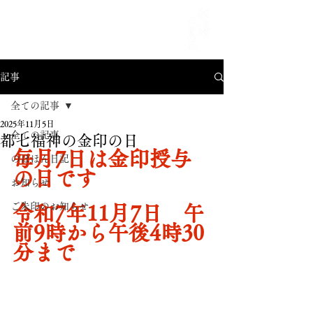
MENU
記事
全ての記事
2025年11月5日
全ての記事
都七福神の金印の日
毎月7日は金印授与
のほほん日記
の日です
お知らせ
ご朱印のお知らせ
令和7年11月7日　午
前9時から午後4時30
分まで