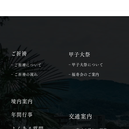
白雲稲荷神社の御朱印授与開
始
​ご祈祷
甲子大祭
− 甲子大祭について
− ご祈祷について
− ご祈祷の流れ
− 福寿会のご案内
境内案内
年間行事
​交通案内
よくある質問