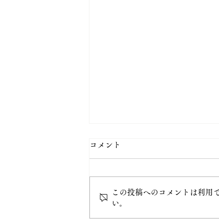
コメント
この投稿へのコメントは利用
8月 直書き御朱印
い。