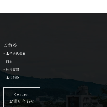
ご供養
− 水子永代供養
− 回向
− 妙法霊園
− 永代供養
Contact
お問い合わせ