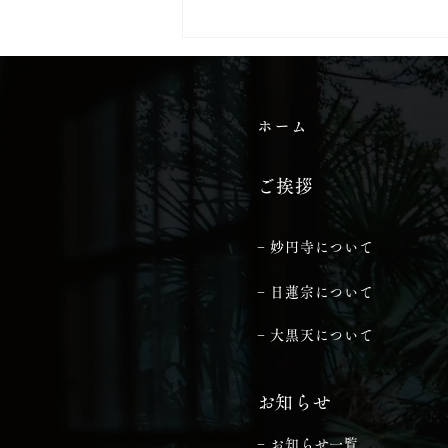
ホーム
ご挨拶
− 妙円寺について
− 日蓮宗について
− 大黒天について
​お知らせ
− お知らせ一覧