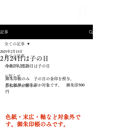
MENU
記事
全ての記事
2025年2月15日
全ての記事
2月24日は子の日
のほほん日記
令和7年2月24日は子の日
お知らせ
御朱印帳のみ　子の日の金印を授与。
都七福神の御朱印が対象です。　御朱印500
ご朱印のお知らせ
円
色紙・末広・軸など対象外で
す。御朱印帳のみです。