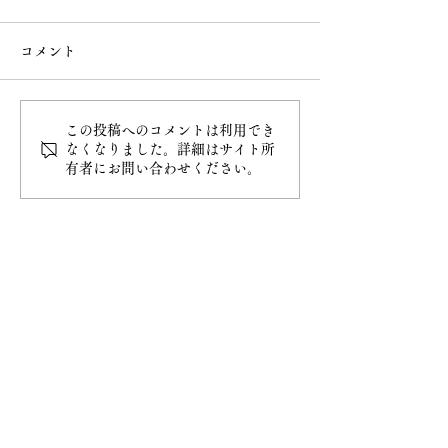
コメント
この投稿へのコメントは利用でき
白雲稲荷神社の御朱印授
6月 直書き御朱
なくなりました。詳細はサイト所
有者にお問い合わせください。
与開始
類
最新情報
ホーム
ご挨拶
− 妙円寺について
− 日蓮宗について
− 大黒天について