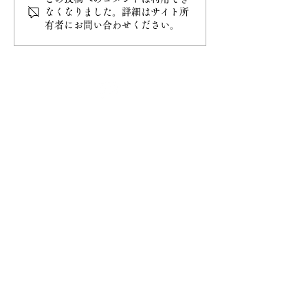
なくなりました。詳細はサイト所
有者にお問い合わせください。
最新情報
ホーム
ご挨拶
− 妙円寺について
− 日蓮宗について
− 大黒天について
​お知らせ
− お知らせ一覧
​ご祈祷
− ご祈祷について
− ご祈祷の流れ