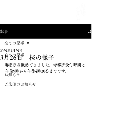
MENU
記事
全ての記事
2025年3月25日
全ての記事
3月26日 桜の様子
のほほん日記
昨日より咲いてきました。寺務所受付時間は
午前9時から午後4時30分までです。
お知らせ
ご朱印のお知らせ