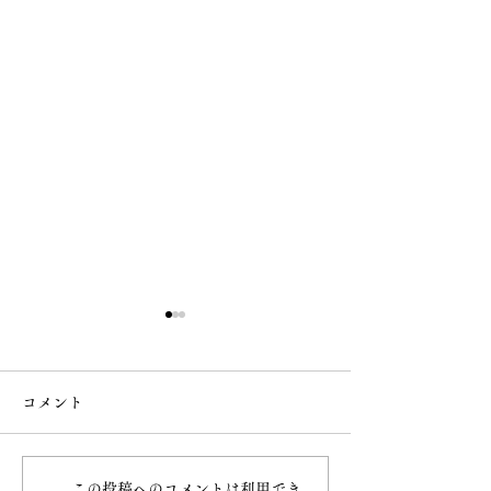
コメント
なで大黒
桜の様子
この投稿へのコメントは利用でき