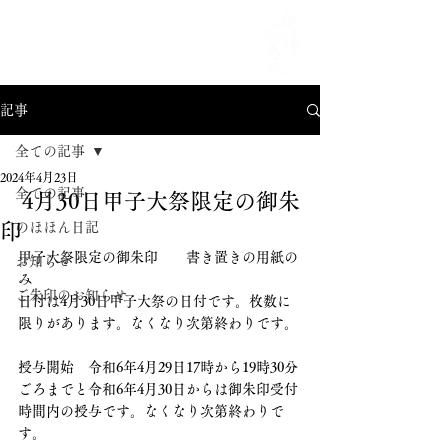
MENU
記事
全ての記事
2024年4月23日
全ての記事
4月30日甲子大祭限定の御朱
印
のほほん日記
甲子大祭限定の御朱印　　書き置きの用紙の
お知らせ
み
ご朱印のお知らせ
日付は4月30日甲子大祭の日付です。枚数に
限りがあります。なくなり次第終わりです。
授与開始　令和6年4月29日17時から19時30分
ごろまでと令和6年4月30日からは御朱印受付
時間内の授与です。なくなり次第終わりで
す。