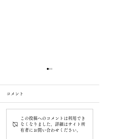
コメント
8月7日（金）金印授与
この投稿へのコメントは利用でき
白雲稲荷神社の
なくなりました。詳細はサイト所
有者にお問い合わせください。
与開始