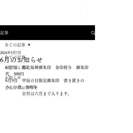
MENU
記事
全ての記事
2024年5月7日
全ての記事
6月のお知らせ
のほほん日記
6月7日　都七福神御朱印　金印授与　御朱印
代　500円
お知らせ
6月9日　甲辰の日限定御朱印　書き置きの
み　一枚　500円
ご朱印のお知らせ
　　　　日付は六月まで入ります。