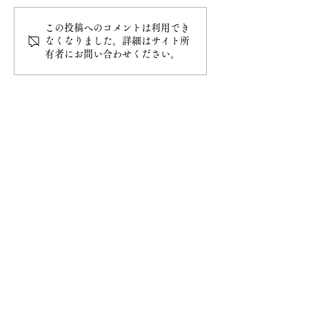
この投稿へのコメントは利用でき
令和8年4月20日甲子大祭
令和8年4月5日
なくなりました。詳細はサイト所
有者にお問い合わせください。
最新情報
ホーム
ご挨拶
− 妙円寺について
− 日蓮宗について
− 大黒天について
​お知らせ
− お知らせ一覧
​ご祈祷
− ご祈祷について
− ご祈祷の流れ