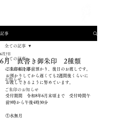
MENU
記事
全ての記事
6月7日
全ての記事
6月 直書き御朱印 2種類
のほほん日記
ご朱印帳を事前預かり、後日のお渡しです。
お預かりしてから遅くても2週間後くらいに
お知らせ
お渡しできるように努めています。
ご朱印のお知らせ
受付期間　令和8年6月末頃まで　受付時間午
前9時から午後4時30分
①水無月