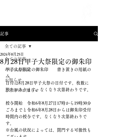
MENU
記事
全ての記事
2024年8月25日
全ての記事
8月28日甲子大祭限定の御朱印
のほほん日記
甲子大祭限定の御朱印　　書き置きの用紙の
み
お知らせ
日付は8月28日甲子大祭の日付です。枚数に
限りがあります。なくなり次第終わりです。
ご朱印のお知らせ
授与開始　令和6年8月27日17時から19時30分
ごろまでと令和6年8月28日からは御朱印受付
時間内の授与です。なくなり次第終わりで
す。
※台風の状況によっては、閉門する可能性も
ございます。