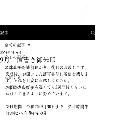
MENU
記事
全ての記事
2025年9月9日
全ての記事
9月 直書き御朱印
のほほん日記
ご朱印帳を事前預かり、後日のお渡しです。
完成後、お聞きした携帯番号に着信を残しま
お知らせ
す。それを目安にお越しください。
お預かりしてから遅くても2週間後くらいに
ご朱印のお知らせ
お渡しできるように努めています。
受付期間　令和7年9月30日まで　受付時間午
前9時から午後4時30分