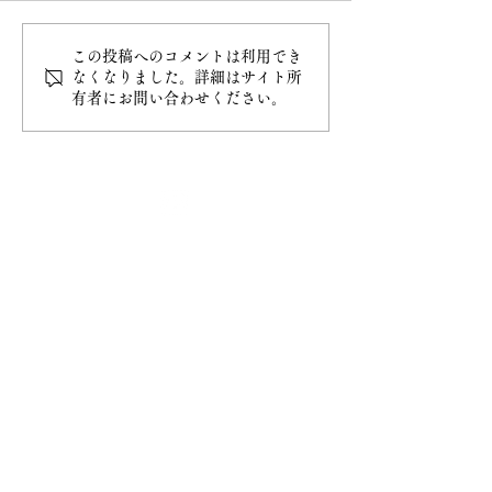
この投稿へのコメントは利用でき
白雲稲荷神社の御朱印授
6月 直書き御朱
なくなりました。詳細はサイト所
有者にお問い合わせください。
与開始
類
最新情報
ホーム
ご挨拶
− 妙円寺について
− 日蓮宗について
− 大黒天について
​お知らせ
− お知らせ一覧
​ご祈祷
− ご祈祷について