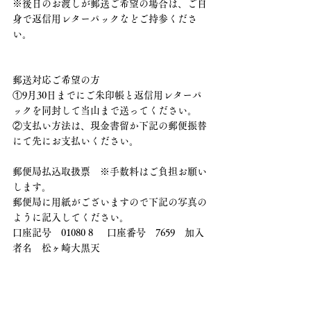
※後日のお渡しが郵送ご希望の場合は、ご自
身で返信用レターパックなどご持参くださ
い。
郵送対応ご希望の方
①9月30日までにご朱印帳と返信用レターパ
ックを同封して当山まで送ってください。
②支払い方法は、現金書留か下記の郵便振替
にて先にお支払いください。
郵便局払込取扱票　※手数料はご負担お願い
します。
郵便局に用紙がございますので下記の写真の
ように記入してください。
口座記号　01080 8     口座番号　7659　加入
者名　松ヶ崎大黒天