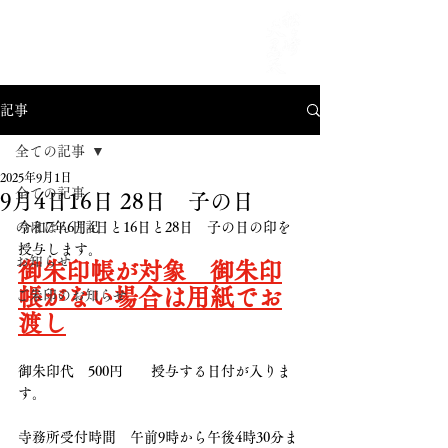
MENU
記事
全ての記事
2025年9月1日
全ての記事
9月4日16日 28日 子の日
のほほん日記
令和7年6月4日と16日と28日　子の日の印を
授与します。
お知らせ
御朱印帳が対象　御朱印
帳がない場合は用紙でお
ご朱印のお知らせ
渡し
御朱印代　500円　　授与する日付が入りま
す。
寺務所受付時間　午前9時から午後4時30分ま