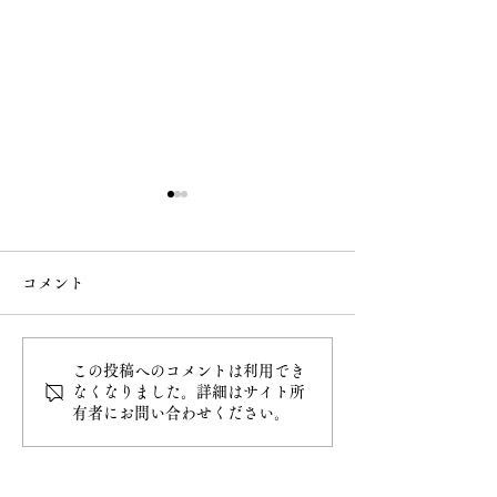
コメント
この投稿へのコメントは利用でき
白雲稲荷神社の御朱印授
6月 直書き御朱
なくなりました。詳細はサイト所
有者にお問い合わせください。
与開始
類