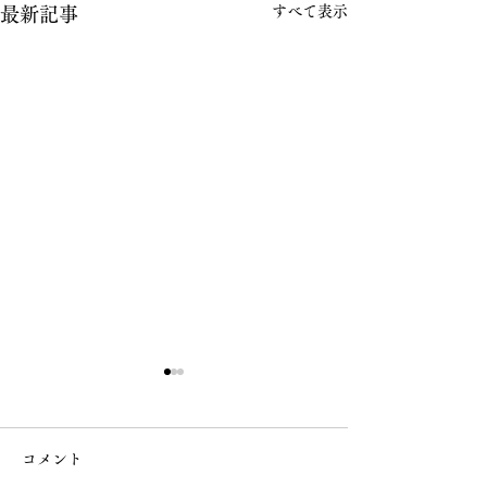
すべて表示
最新記事
コメント