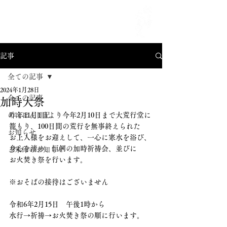
MENU
記事
全ての記事
2024年1月28日
全ての記事
加時大祭
のほほん日記
昨年11月1日より今年2月10日まで大荒行堂に
籠もり、100日間の荒行を無事終えられた
お知らせ
お上人様をお迎えして、一心に寒水を浴び、
身心を清め、恒例の加時祈祷会、並びに
ご朱印のお知らせ
お火焚き祭を行います。
※おそばの接待はございません
令和6年2月15日　午後1時から
水行→祈祷→お火焚き祭の順に行います。