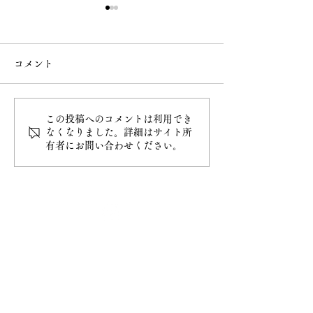
コメント
この投稿へのコメントは利用でき
令和8年4月20日甲子大祭
令和8年4月5日
なくなりました。詳細はサイト所
有者にお問い合わせください。
最新情報
ホーム
ご挨拶
− 妙円寺について
− 日蓮宗について