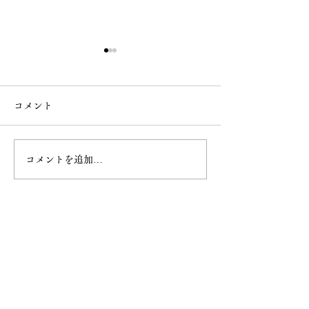
コメント
なで大黒
桜の様子
コメントを追加…
最新情報
ホーム
ご挨拶
− 妙円寺について