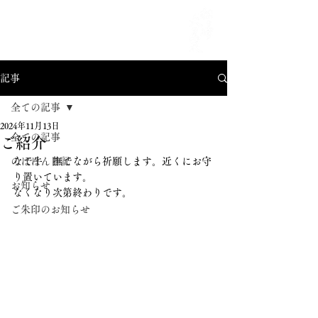
MENU
記事
全ての記事
2024年11月13日
全ての記事
ご紹介
のほほん日記
なで牛　撫でながら祈願します。近くにお守
り置いています。
お知らせ
なくなり次第終わりです。
ご朱印のお知らせ