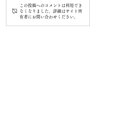
この投稿へのコメントは利用でき
なくなりました。詳細はサイト所
有者にお問い合わせください。
最新情報
ホーム
ご挨拶
− 妙円寺について
− 日蓮宗について
− 大黒天について
​お知らせ
− お知らせ一覧
​ご祈祷
− ご祈祷について
− ご祈祷の流れ