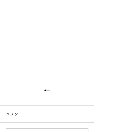
コメント
なで大黒
桜の様子