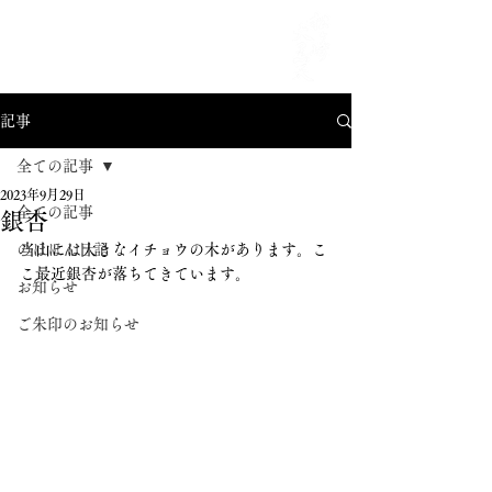
MENU
記事
全ての記事
2023年9月29日
全ての記事
銀杏
のほほん日記
当山には大きなイチョウの木があります。こ
こ最近銀杏が落ちてきています。
お知らせ
ご朱印のお知らせ