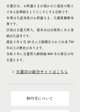
日蓮宗は、お釈迦さまが説かれた最高の教え
である法華経をよりどころとする宗派です。
本尊は久遠実成のお釈迦さま。大曼荼羅御本
尊です。
宗祖は日蓮大聖人。総本山は山梨県にある身
延山久遠寺です。
建長 5 年 4 月 28 日に立教開宗されて以来 750
年以上の歴史があります。
令和 3 年に日蓮聖人御降誕 800 年の節目の年
を迎えます。
＞
日蓮宗の総合サイトはこちら
妙円寺について