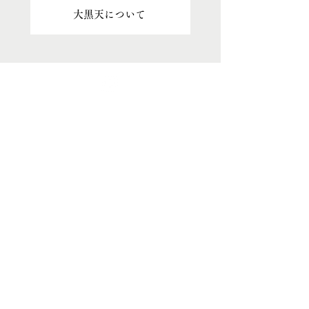
大黒天について
最新情報
ホーム
ご挨拶
− 妙円寺について
− 日蓮宗について
− 大黒天について
​お知らせ
− お知らせ一覧
​ご祈祷
− ご祈祷について
− ご祈祷の流れ
甲子大祭
− 甲子大祭について