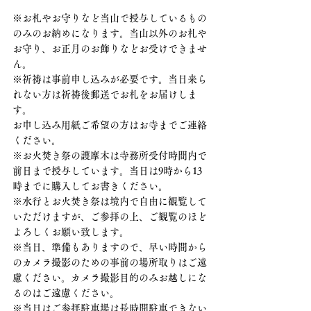
※お札やお守りなど当山で授与しているもの
のみのお納めになります。当山以外のお札や
お守り、お正月のお飾りなどお受けできませ
ん。
※祈祷は事前申し込みが必要です。当日来ら
れない方は祈祷後郵送でお札をお届けしま
す。
お申し込み用紙ご希望の方はお寺までご連絡
ください。
※お火焚き祭の護摩木は寺務所受付時間内で
前日まで授与しています。当日は9時から13
時までに購入してお書きください。
※水行とお火焚き祭は境内で自由に観覧して
いただけますが、ご参拝の上、ご観覧のほど
よろしくお願い致します。
※当日、準備もありますので、早い時間から
のカメラ撮影のための事前の場所取りはご遠
慮ください。カメラ撮影目的のみお越しにな
るのはご遠慮ください。
※当日はご参拝駐車場は長時間駐車できない