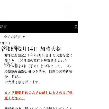
MENU
記事
全ての記事
1月14日
全ての記事
令和8年2月14日 加時大祭
のほほん日記
昨年11月1日より今年2月10日まで大荒行堂に
籠もり、100日間の荒行を無事終えられた
お知らせ
お上人様を4名（予定）をお迎えして、一心
に寒水を浴び、身心を清め、恒例の加時祈祷
ご朱印のお知らせ
会、並びに
お火焚き祭を行います。
カメラ撮影目的のみでお越しになるのはご遠
慮ください。
修行僧の方に囲まれてのご祈祷をしてもらえ