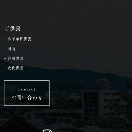
ご供養
− 水子永代供養
− 回向
− 妙法霊園
− 永代供養
Contact
お問い合わせ