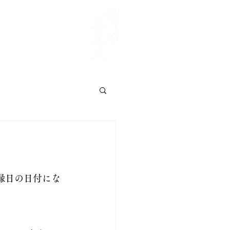
交通案内
ご供養
​甲子大祭
ご祈祷
お知らせ
縁日の日付にな