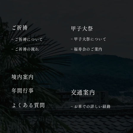
​ご祈祷
甲子大祭
− 甲子大祭について
− ご祈祷について
− ご祈祷の流れ
− 福寿会のご案内
境内案内
年間行事
​交通案内
よくある質問
− お車での詳しい経路