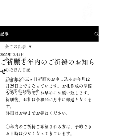
MENU
記事
全ての記事
2022年12月4日
全ての記事
ご祈願と年内のご祈祷のお知ら
せ
のほほん日記
○令和5年三ヶ日祈願のお申し込みが今月12
お知らせ
月25日までとなっています。お札作成の準備
ご朱印のお知らせ
もありますので、お早めにお願い致します。
祈願後、お札は令和5年1月中に郵送となりま
す。
詳細はお寺までお尋ねください。
○年内のご祈祷ご希望される方は、予約でき
る日時は少なくなってきています。