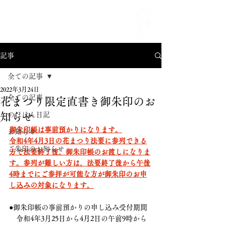
MENU
記事
全ての記事
2022年3月24日
全ての記事
花まつり限定直書き御朱印のお
知らせ
のほほん日記
御朱印帳は事前預かりになります。
お知らせ
令和4年4月3日の花まつり法要に参列できる
ご朱印のお知らせ
方で法要終了後、御朱印帳のお渡しになりま
す。参列が難しい方は、法要終了後から午後
4時までにご参拝が可能な方が御朱印のお申
し込みの対象になります。
●御朱印帳の事前預かりの申し込み受付期間
　令和4年3月25日から4月2日の午前9時から