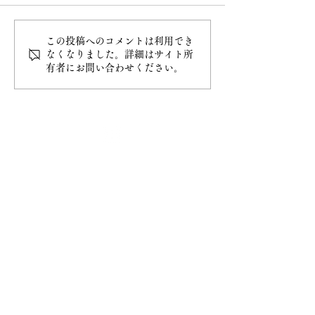
この投稿へのコメントは利用でき
白雲稲荷神社の御朱印授
6月 直書き御朱
なくなりました。詳細はサイト所
有者にお問い合わせください。
与開始
類
最新情報
ホーム
ご挨拶
− 妙円寺について
− 日蓮宗について
− 大黒天について
​お知らせ
− お知らせ一覧
​ご祈祷
− ご祈祷について