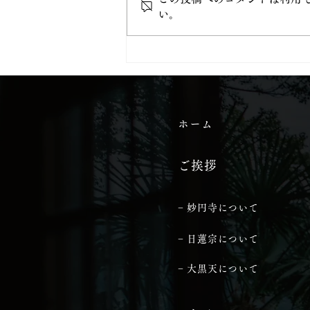
い。
当山から始める「都七福神め
ぐり」
ホーム
ご挨拶
− 妙円寺について
− 日蓮宗について
− 大黒天について