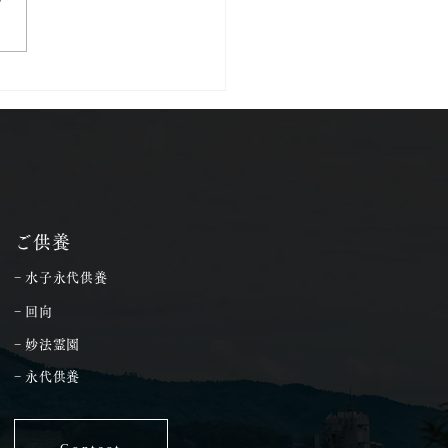
8年4月5日は花まつり
ご供養
− 水子永代供養
− 回向
− 妙法霊園
− 永代供養