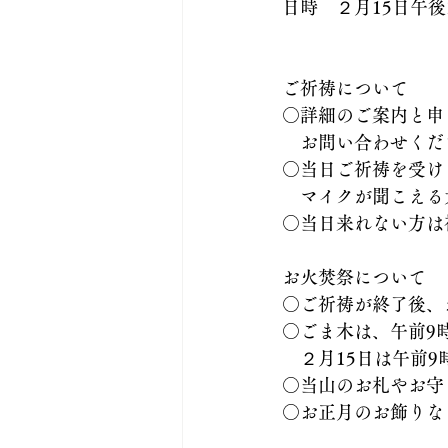
日時　２月15日午
ご祈祷について
○詳細のご案内と申
　お問い合わせくだ
○当日ご祈祷を受け
　マイクが聞こえる
○当日来れない方は
お火焚祭について
○ご祈祷が終了後、
○ごま木は、午前9
　２月15日は午前
○当山のお札やお守
○お正月のお飾りな