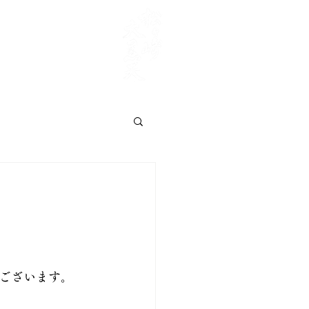
交通案内
ご供養
​甲子大祭
ご祈祷
お知らせ
ございます。