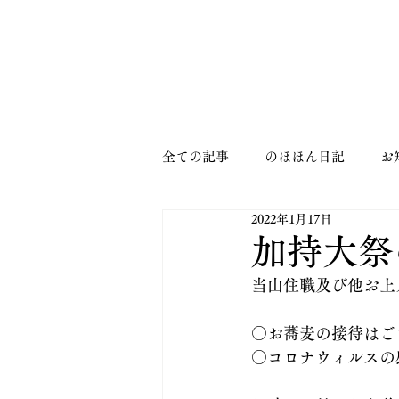
MENU
全ての記事
のほほん日記
お
2022年1月17日
加持大祭
当山住職及び他お上
○お蕎麦の接待はご
○コロナウィルスの