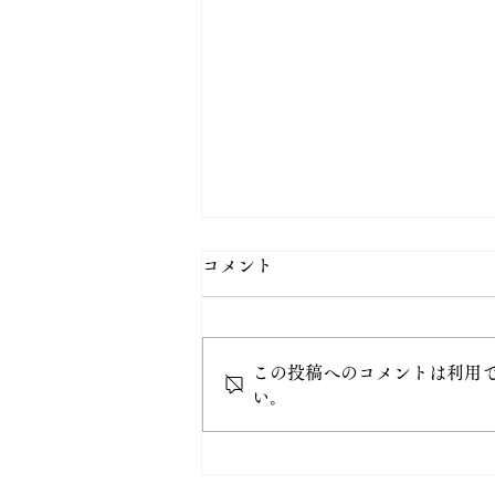
コメント
この投稿へのコメントは利用
い。
白雲稲荷神社の御朱印授与開
始