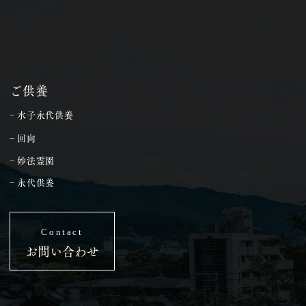
ご供養
− 水子永代供養
− 回向
− 妙法霊園
− 永代供養
Contact
お問い合わせ