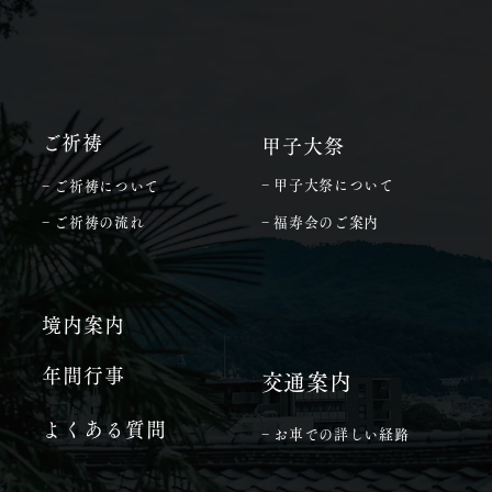
​ご祈祷
甲子大祭
− 甲子大祭について
− ご祈祷について
− ご祈祷の流れ
− 福寿会のご案内
境内案内
年間行事
​交通案内
よくある質問
− お車での詳しい経路