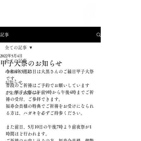
MENU
記事
全ての記事
2022年5月4日
全ての記事
甲子大祭のお知らせ
のほほん日記
令和4年5月11日は大黒さんのご縁日甲子大祭
です。
お知らせ
普段のご祈祷はご予約でお願いしています
が、甲子大祭は午前9時から午後4時までご祈
ご朱印のお知らせ
祷の受付、ご参拝できます。
福寿会員様の特典でご祈祷をお受けになられ
る方は、ハガキを必ずご持参ください。
また前日、5月10日の午後7時より前夜祭が1
時間ほど行われます。
ご祈祷のお申し込みの方、福寿会員様、御幣