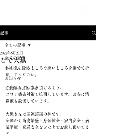
MENU
記事
全ての記事
2022年6月21日
全ての記事
なで大黒
のほほん日記
体の気になるところや悪いところを撫でて祈
願してください。
お知らせ
ご安心してお参り頂けるように
ご朱印のお知らせ
コロナ感染対策で抗菌しています。お寺に消
毒液も設置しています。
大黒さんは開運招福の神です。
全国から商売繁盛・身体健全・家内安全・病
気平癒・交通安全などなどでお越し頂いてま
す。