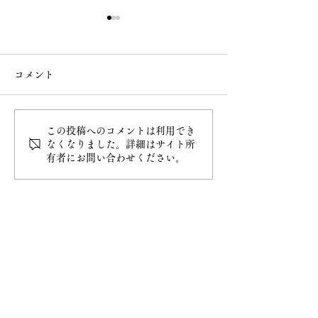
コメント
なで大黒
桜の様子
この投稿へのコメントは利用でき
なくなりました。詳細はサイト所
有者にお問い合わせください。
最新情報
ホーム
ご挨拶
− 妙円寺について
− 日蓮宗について