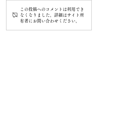
この投稿へのコメントは利用でき
令和8年4月20日甲子大祭
令和8年4月5日
なくなりました。詳細はサイト所
有者にお問い合わせください。
最新情報
ホーム
ご挨拶
− 妙円寺について
− 日蓮宗について
− 大黒天について
​お知らせ
− お知らせ一覧
​ご祈祷
− ご祈祷について
− ご祈祷の流れ