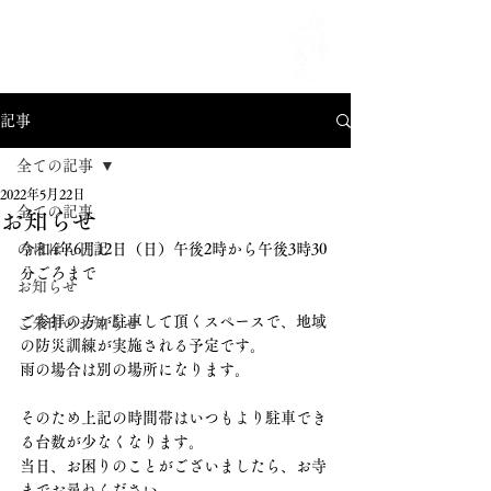
MENU
記事
全ての記事
2022年5月22日
全ての記事
お知らせ
のほほん日記
令和4年6月12日（日）午後2時から午後3時30
分ごろまで
お知らせ
ご参拝の方が駐車して頂くスペースで、地域
ご朱印のお知らせ
の防災訓練が実施される予定です。
雨の場合は別の場所になります。
そのため上記の時間帯はいつもより駐車でき
る台数が少なくなります。
当日、お困りのことがございましたら、お寺
までお尋ねください。