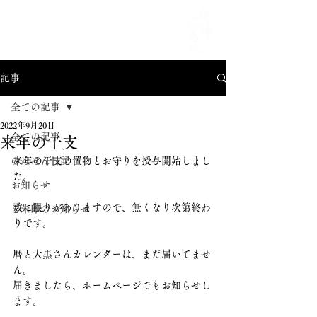
MENU
記事
全ての記事
2022年9月20日
全ての記事
来年の干支
のほほん日記
来年の干支の置物とお守りを授与開始しまし
た。
お知らせ
数に限りがありますので、無くなり次第終わ
ご朱印のお知らせ
りです。
暦と大黒さんカレンダーは、まだ届いてませ
ん。
届きましたら、ホームページでもお知らせし
ます。