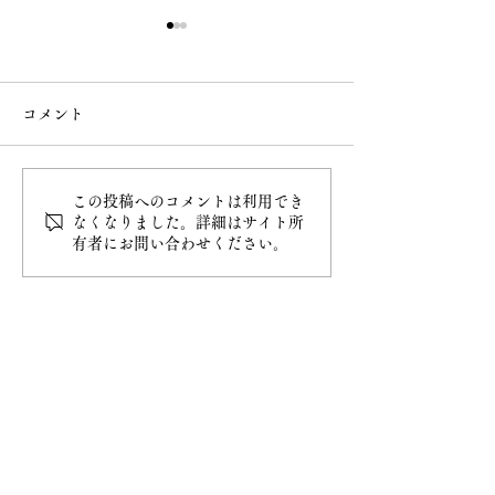
コメント
この投稿へのコメントは利用でき
令和8年4月20日甲子大祭
令和8年4月5日
なくなりました。詳細はサイト所
有者にお問い合わせください。
最新情報
ホーム
ご挨拶
− 妙円寺について
− 日蓮宗について