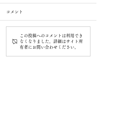
コメント
この投稿へのコメントは利用でき
令和8年4月20日甲子大祭
令和8年4月5日
なくなりました。詳細はサイト所
有者にお問い合わせください。
最新情報
ホーム
ご挨拶
− 妙円寺について
− 日蓮宗について
− 大黒天について
​お知らせ