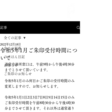
MENU
記事
全ての記事
2022年12月18日
全ての記事
令和5年1月ご朱印受付時間につ
いて
のほほん日記
通常寺務所窓口は、午前9時から午後4時30分
お知らせ
までとさせて頂いています。
ご朱印のお知らせ
令和5年1月のみ何日かご朱印の受付時間のみ
変更しますので、お知らせします。
令和5年1月1日2日3日7日8日9日14日15日のみ
ご朱印受付時間を午前8時30分から午後4時30
分までさせて頂きます。それ以外は通常通り