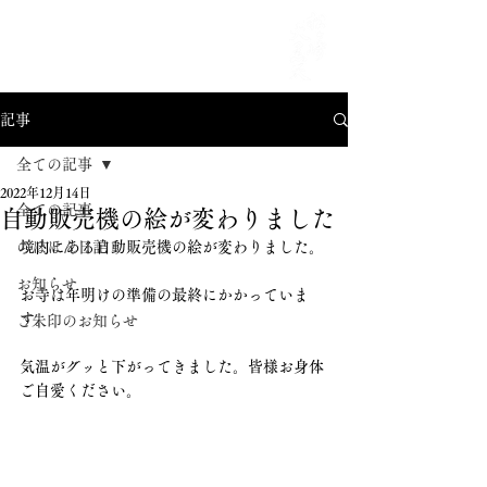
MENU
記事
全ての記事
2022年12月14日
全ての記事
自動販売機の絵が変わりました
のほほん日記
境内にある自動販売機の絵が変わりました。
お知らせ
お寺は年明けの準備の最終にかかっていま
す。
ご朱印のお知らせ
気温がグッと下がってきました。皆様お身体
ご自愛ください。